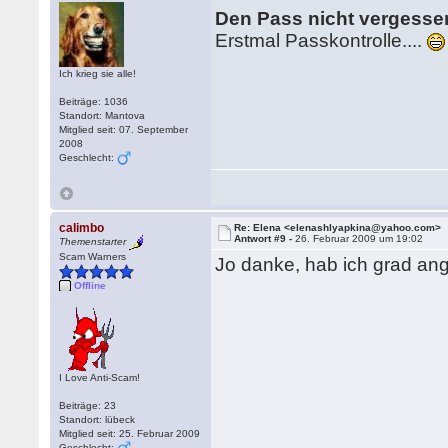
Den Pass nicht vergesse
Erstmal Passkontrolle....
Ich krieg sie alle!
Beiträge: 1036
Standort: Mantova
Mitglied seit: 07. September
2008
Geschlecht:
calimbo
Re: Elena <elenashlyapkina@yahoo.com>
Antwort #9 -
26. Februar 2009 um 19:02
Themenstarter
Scam Warners
Jo danke, hab ich grad ang
Offline
I Love Anti-Scam!
Beiträge: 23
Standort: lübeck
Mitglied seit: 25. Februar 2009
Geschlecht: