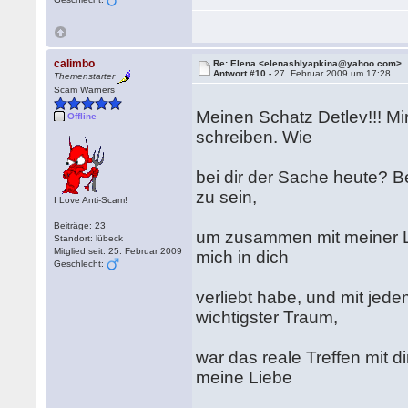
calimbo
Re: Elena <elenashlyapkina@yahoo.com>
Antwort #10 -
27. Februar 2009 um 17:28
Themenstarter
Scam Warners
Meinen Schatz Detlev!!! Mi
Offline
schreiben. Wie
bei dir der Sache heute? Bei 
zu sein,
I Love Anti-Scam!
Beiträge: 23
um zusammen mit meiner Li
Standort: lübeck
Mitglied seit: 25. Februar 2009
mich in dich
Geschlecht:
verliebt habe, und mit jed
wichtigster Traum,
war das reale Treffen mit d
meine Liebe