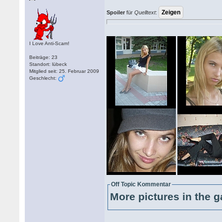
Spoiler
für
Quelltext
:
I Love Anti-Scam!
Beiträge: 23
Standort: lübeck
Mitglied seit: 25. Februar 2009
Geschlecht:
Off Topic Kommentar
More pictures in the g