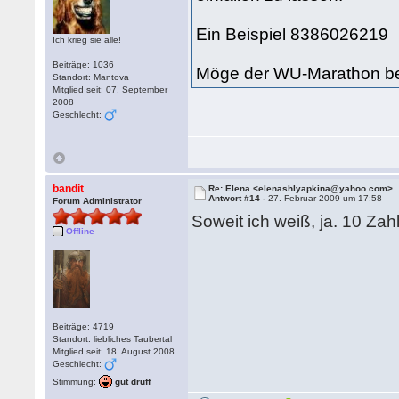
Ein Beispiel 8386026219
Ich krieg sie alle!
Beiträge: 1036
Möge der WU-Marathon b
Standort: Mantova
Mitglied seit: 07. September
2008
Geschlecht:
bandit
Re: Elena <elenashlyapkina@yahoo.com>
Antwort #14 -
27. Februar 2009 um 17:58
Forum Administrator
Soweit ich weiß, ja. 10 Za
Offline
Beiträge: 4719
Standort: liebliches Taubertal
Mitglied seit: 18. August 2008
Geschlecht:
Stimmung:
gut druff