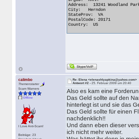
Address:  13241 Woodland Park
City:   Herndon

StateProv:  VA

PostalCode: 20171

Country:  US 

Skype/VoIP
calimbo
Re: Elena <elenashlyapkina@yahoo.com>
Antwort #2 -
25. Februar 2009 um 20:40
Themenstarter
Scam Warners
Also es kam eine Forderun
Das Geld sollte auf den N
Offline
hinterlegt ist und sie das
Das Geld sollte für einen
nachdenklich!!
Und dann eben dieser vers
I Love Anti-Scam!
ich nicht mehr weiter.
Beiträge: 23
Was hättet ihr denn in mei