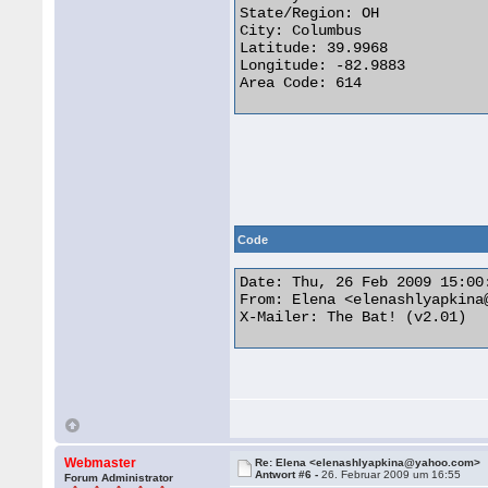
State/Region: OH

City: Columbus

Latitude: 39.9968

Longitude: -82.9883

Area Code: 614  

Code
Date: Thu, 26 Feb 2009 15:00:
From: Elena <elenashlyapkina@
X-Mailer: The Bat! (v2.01) 

Webmaster
Re: Elena <elenashlyapkina@yahoo.com>
Antwort #6 -
26. Februar 2009 um 16:55
Forum Administrator