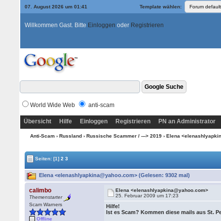
07. August 2026 um 01:41
Template wählen:
Willkommen Gast. Bitte
Einloggen
oder
Registrieren
World Wide Web
anti-scam
Übersicht
Hilfe
Einloggen
Registrieren
PN an Administrator
Anti-Scam
›
Russland
›
Russische Scammer / ---> 2019
› Elena <elenashlyapk
Seiten:
[1]
2
3
Elena <elenashlyapkina@yahoo.com> (Gelesen: 9302 mal)
calimbo
Elena <elenashlyapkina@yahoo.com>
25. Februar 2009 um 17:23
Themenstarter
Scam Warners
Hilfe!
Ist es Scam? Kommen diese mails aus St. P
Offline