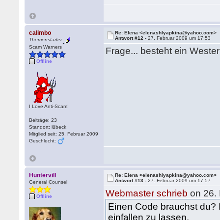
calimbo
Re: Elena <elenashlyapkina@yahoo.com>
Antwort #12 -
27. Februar 2009 um 17:53
Themenstarter
Scam Warners
Frage... besteht ein West
Offline
I Love Anti-Scam!
Beiträge: 23
Standort: lübeck
Mitglied seit: 25. Februar 2009
Geschlecht:
Huntervill
Re: Elena <elenashlyapkina@yahoo.com>
Antwort #13 -
27. Februar 2009 um 17:57
General Counsel
Webmaster schrieb
on 26.
Offline
Einen Code brauchst du? I
einfallen zu lassen.