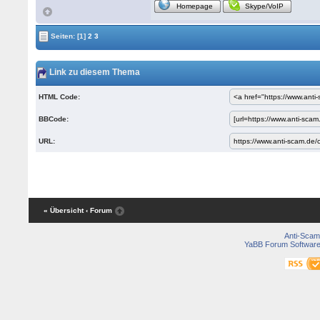
Homepage
Skype/VoIP
Seiten:
[1]
2
3
Link zu diesem Thema
HTML Code:
BBCode:
URL:
« Übersicht
‹ Forum
Anti-Scam
YaBB Forum Softwar