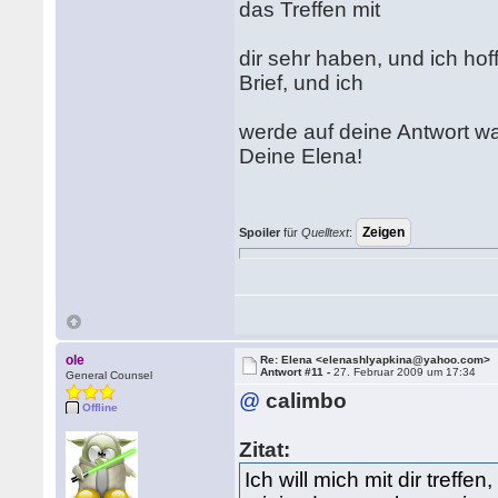
das Treffen mit
dir sehr haben, und ich ho
Brief, und ich
werde auf deine Antwort wa
Deine Elena!
Spoiler
für
Quelltext
:
ole
Re: Elena <elenashlyapkina@yahoo.com>
Antwort #11 -
27. Februar 2009 um 17:34
General Counsel
@
calimbo
Offline
Zitat:
Ich will mich mit dir treffen