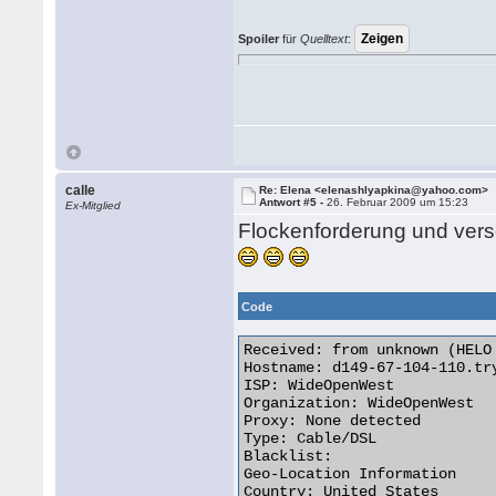
Spoiler
für
Quelltext
:
calle
Re: Elena <elenashlyapkina@yahoo.com>
Antwort #5 -
26. Februar 2009 um 15:23
Ex-Mitglied
Flockenforderung und versc
Code
Received: from unknown (HELO
Hostname: d149-67-104-110.try
ISP: WideOpenWest

Organization: WideOpenWest

Proxy: None detected

Type: Cable/DSL

Blacklist:  

Geo-Location Information

Country: United States  
