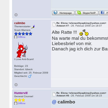
Homepage
Skype/VoIP
calimbo
Re: Elena <elenashlyapkina@yahoo.com>
Antwort #7 -
26. Februar 2009 um 18:07
Themenstarter
Scam Warners
Alte Ratte !!!
Offline
Na warte mal du bekommst 
Liebesbrief von mir.
Danach jag ich dich zur Ban
I Love Anti-Scam!
Beiträge: 23
Standort: lübeck
Mitglied seit: 25. Februar 2009
Geschlecht:
Huntervill
Re: Elena <elenashlyapkina@yahoo.com>
Antwort #8 -
26. Februar 2009 um 18:15
General Counsel
@
calimbo
Offline