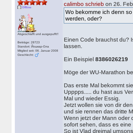
calimbo schrieb
on 26. Feb
Offline
Wo bekomme ich denn so 
werden, oder?
Abgeschlafft und ausgepufft!!
Einen Code brauchst du? Is
Beiträge: 28723
lassen.
Standort: Йошкар-Ола
Mitglied seit: 06. Januar 2008
Geschlecht:
Ein Beispiel
8386026219
Möge der WU-Marathon be
Das erste Mal bekommt sie 
Upppps..... du hast aus Ve
Mal und wieder Essig.
Jetzt wollen sie von dir d
und sie rennen das dritte M
Wenn jetzt der Mann oder di
sofort sehen, dass es eine 
So ist Vlad dreimal umsons