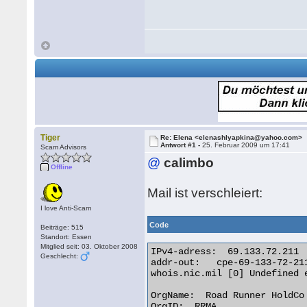
Tiger
Re: Elena <elenashlyapkina@yahoo.com>
Antwort #1 -
25. Februar 2009 um 17:41
Scam Advisors
@
calimbo
Offline
Mail ist verschleiert:
I love Anti-Scam
Code
Beiträge: 515
Standort: Essen
Mitglied seit: 03. Oktober 2008
IPv4-adress:  69.133.72.211

Geschlecht:
addr-out:   cpe-69-133-72-211
whois.nic.mil [0] Undefined e
OrgName:  Road Runner HoldCo 
OrgID:  RRMA
