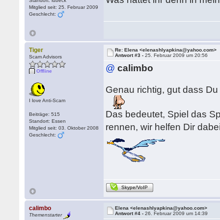
Standort: lübeck
Mitglied seit: 25. Februar 2009
Geschlecht:
Tiger
Re: Elena <elenashlyapkina@yahoo.com>
Antwort #3 -
25. Februar 2009 um 20:56
Scam Advisors
@
calimbo
Offline
Genau richtig, gut dass Du 
I love Anti-Scam
Das bedeutet, Spiel das Sp
Beiträge: 515
Standort: Essen
rennen, wir helfen Dir dab
Mitglied seit: 03. Oktober 2008
Geschlecht:
Skype/VoIP
calimbo
Elena <elenashlyapkina@yahoo.com>
Antwort #4 -
26. Februar 2009 um 14:39
Themenstarter