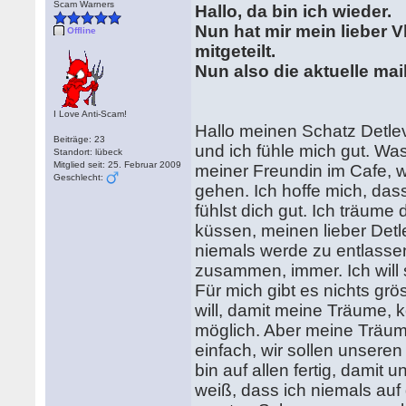
Scam Warners
Hallo, da bin ich wieder.
Nun hat mir mein lieber V
Offline
mitgeteilt.
Nun also die aktuelle mail
I Love Anti-Scam!
Hallo meinen Schatz Detlev!
Beiträge: 23
und ich fühle mich gut. W
Standort: lübeck
Mitglied seit: 25. Februar 2009
meiner Freundin im Cafe, w
Geschlecht:
gehen. Ich hoffe mich, das
fühlst dich gut. Ich träum
küssen, meinen lieber Detl
niemals werde zu entlasse
zusammen, immer. Ich will 
Für mich gibt es nichts gr
will, damit meine Träume, 
möglich. Aber meine Träume
einfach, wir sollen unseren
bin auf allen fertig, damit u
weiß, dass ich niemals auf