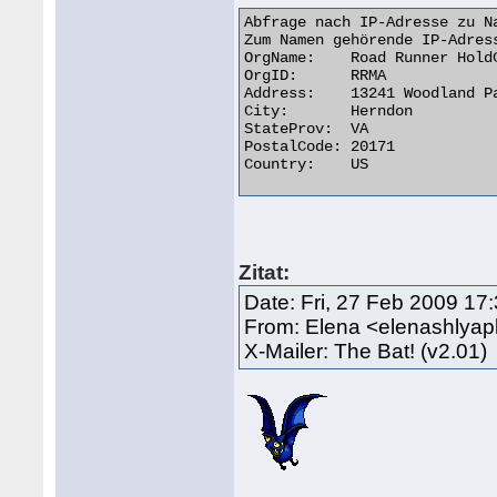
Abfrage nach IP-Adresse zu N
Zum Namen gehörende IP-Adress
OrgName:    Road Runner HoldC
OrgID:      RRMA

Address:    13241 Woodland Pa
City:       Herndon

StateProv:  VA

PostalCode: 20171

Country:    US 

Zitat:
Date: Fri, 27 Feb 2009 17
From: Elena <elenashly
X-Mailer: The Bat! (v2.01)