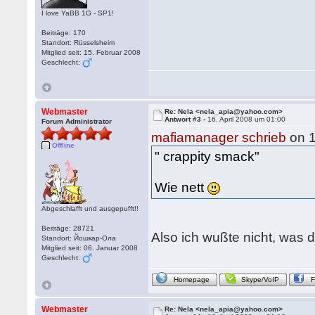
I love YaBB 1G - SP1!
Beiträge: 170
Standort: Rüsselsheim
Mitglied seit: 15. Februar 2008
Geschlecht:
Webmaster
Re: Nela <nela_apia@yahoo.com>
Antwort #3 -
16. April 2008 um 01:00
Forum Administrator
mafiamanager schrieb
on 1
Offline
" crappity smack"
Wie nett
Abgeschlafft und ausgepufft!!
Beiträge: 28721
Also ich wußte nicht, was
Standort: Йошкар-Ола
Mitglied seit: 06. Januar 2008
Geschlecht:
Homepage
Skype/VoIP
Webmaster
Re: Nela <nela_apia@yahoo.com>