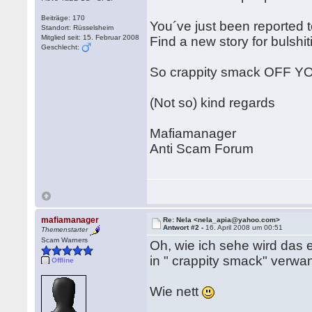
Beiträge: 170
You´ve just been reported t
Standort: Rüsselsheim
Mitglied seit: 15. Februar 2008
Find a new story for bulsh
Geschlecht:
So crappity smack OFF YO
(Not so) kind regards
Mafiamanager
Anti Scam Forum
mafiamanager
Re: Nela <nela_apia@yahoo.com>
Antwort #2 -
16. April 2008 um 00:51
Themenstarter
Scam Warners
Oh, wie ich sehe wird das 
in " crappity smack" verwan
Offline
Wie nett