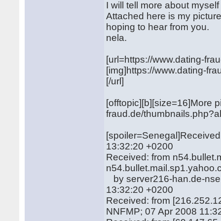
I will tell more about myself
Attached here is my picture
hoping to hear from you.
nela.
[url=https://www.dating-fr
[img]https://www.dating-fr
[/url]
[offtopic][b][size=16]More pi
fraud.de/thumbnails.php?alb
[spoiler=Senegal]Received
13:32:20 +0200
Received: from n54.bullet
n54.bullet.mail.sp1.yahoo.
by server216-han.de-nser
13:32:20 +0200
Received: from [216.252.12
NNFMP; 07 Apr 2008 11:32