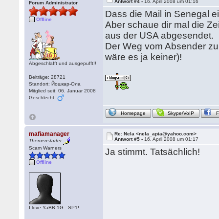
Antwort #4 -
16. April 2008 um 01:16
Forum Administrator
Dass die Mail in Senegal ein
Offline
Aber schaue dir mal die Zei
aus der USA abgesendet.
Der Weg vom Absender zum 
wäre es ja keiner)!
Abgeschlafft und ausgepufft!!
Beiträge: 28721
Standort: Йошкар-Ола
Mitglied seit: 06. Januar 2008
Geschlecht:
Homepage
Skype/VoIP
mafiamanager
Re: Nela <nela_apia@yahoo.com>
Antwort #5 -
16. April 2008 um 01:17
Themenstarter
Scam Warners
Ja stimmt. Tatsächlich!
Offline
I love YaBB 1G - SP1!