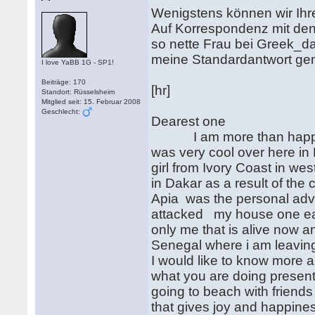
Wenigstens können wir Ihre
Auf Korrespondenz mit den A
so nette Frau bei Greek_da
meine Standardantwort gem
I love YaBB 1G - SP1!
Beiträge: 170
[hr]
Standort: Rüsselsheim
Mitglied seit: 15. Februar 2008
Geschlecht:
Dearest one
I am more than happy in
was very cool over here i
girl from Ivory Coast in we
in Dakar as a result of the 
Apia was the personal advis
attacked my house one earl
only me that is alive now 
Senegal where i am leavin
I would like to know more 
what you are doing presen
going to beach with friends
that gives joy and happine