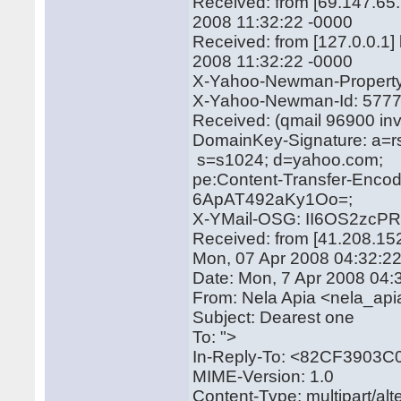
Received: from [69.147.65
2008 11:32:22 -0000
Received: from [127.0.0.1
2008 11:32:22 -0000
X-Yahoo-Newman-Property:
X-Yahoo-Newman-Id: 577
Received: (qmail 96900 in
DomainKey-Signature: a=r
s=s1024; d=yahoo.com;
pe:Content-Transfer-Enco
6ApAT492aKy1Oo=;
X-YMail-OSG: II6OS2zcP
Received: from [41.208.15
Mon, 07 Apr 2008 04:32:2
Date: Mon, 7 Apr 2008 04:
From: Nela Apia <nela_a
Subject: Dearest on
To: ">
In-Reply-To: <82CF390
MIME-Version: 1.0
Content-Type: multipart/a