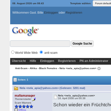
08. August 2026 um 08:43
Template wählen:
Willkommen Gast. Bitte
Einloggen
oder
Registrieren
World Wide Web
anti-scam
Übersicht
Hilfe
Einloggen
Registrieren
PN an Administrator
Anti-Scam
›
Afrika
›
Black Females
› Nela <nela_apia@yahoo.com>
Seiten: 1
Nela <nela_apia@yahoo.com> (Gelesen: 3201 mal)
mafiamanager
Nela <nela_apia@yahoo.com>
16. April 2008 um 00:38
Themenstarter
Scam Warners
Schon wieder ein Früchtch
Offline