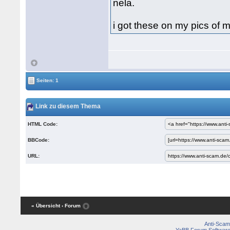
nela.
i got these on my pics of 
Seiten: 1
Link zu diesem Thema
HTML Code:
BBCode:
URL:
« Übersicht
‹ Forum
Anti-Scam