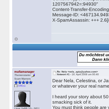
1207567942=:94930"
Content-Transfer-Encoding:
Message-ID: <467134.94
X-SpamAssassin: +++ 2.6[/
mafiamanager
Re: Nela <nela_apia@yahoo.com>
Antwort #1 -
16. April 2008 um 00:40
Themenstarter
Scam Warners
Dear Nela, Celestina, or J
or whatever your real name
Offline
I heard your story about 50
smacking sick of it.
You must think people are ver
I love YaBB 1G - SP1!