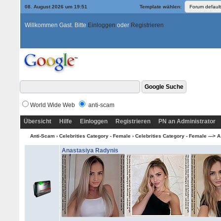
08. August 2026 um 19:51
Template wählen:
Willkommen Gast. Bitte
Einloggen
oder
Registrieren
World Wide Web
anti-scam
Übersicht
Hilfe
Einloggen
Registrieren
PN an Administrator
Anti-Scam
›
Celebrities Category - Female
›
Celebrities Category - Female ---> A
Anastasiya Radynis